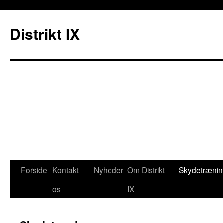
Distrikt IX
Forside
Kontakt
Nyheder
Om Distrikt
Skydetrænin
os
IX