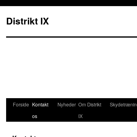
Distrikt IX
Forside
Kontakt
Nyheder
Om Distrikt
Skydetrænin
os
IX